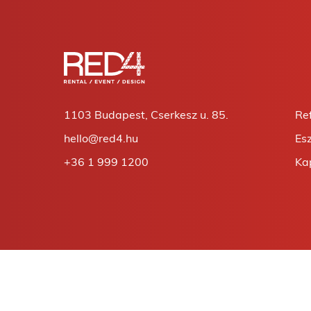
1103 Budapest, Cserkesz u. 85.
Re
hello@red4.hu
Es
+36 1 999 1200
Ka