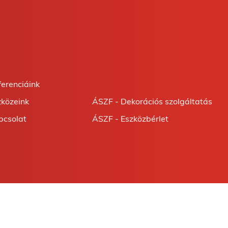
ferenciáink
zközeink
ÁSZF - Dekorációs szolgáltatás
pcsolat
ÁSZF - Eszközbérlet