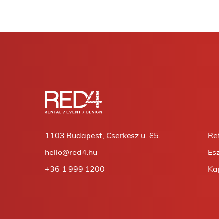
1103 Budapest, Cserkesz u. 85.
Re
hello@red4.hu
Es
+36 1 999 1200
Ka