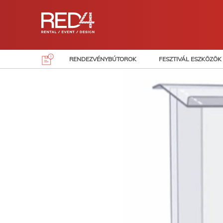
Skip
to
content
RENDEZVÉNYBÚTOROK
FESZTIVÁL ESZKÖZÖK