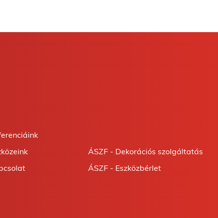
ferenciáink
zközeink
ÁSZF - Dekorációs szolgáltatás
pcsolat
ÁSZF - Eszközbérlet