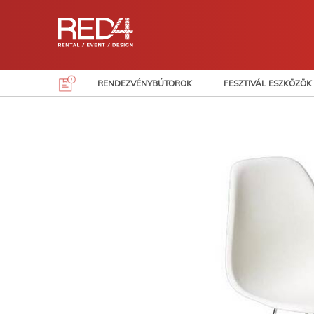
Skip
to
content
RENDEZVÉNYBÚTOROK
FESZTIVÁL ESZKÖZÖK