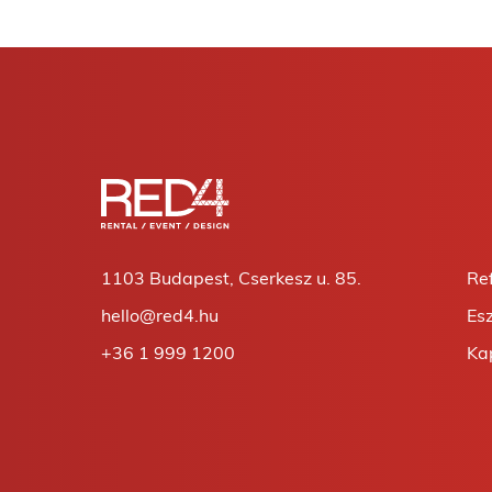
1103 Budapest, Cserkesz u. 85.
Re
hello@red4.hu
Es
+36 1 999 1200
Ka