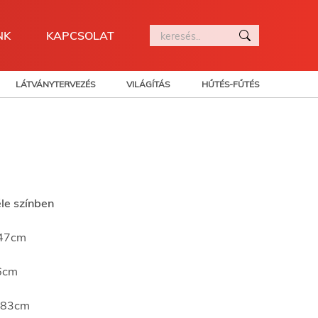
NK
KAPCSOLAT
LÁTVÁNYTERVEZÉS
VILÁGÍTÁS
HŰTÉS-FŰTÉS
le színben
 47cm
6cm
 83cm