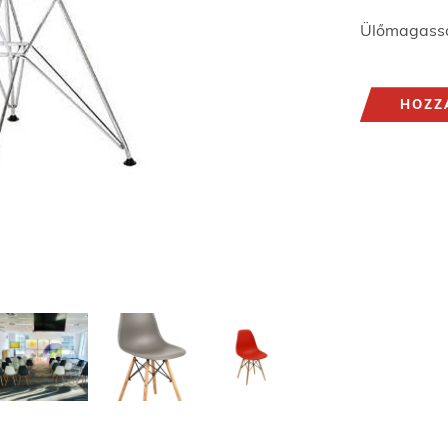
Ülőmagass
HOZZ