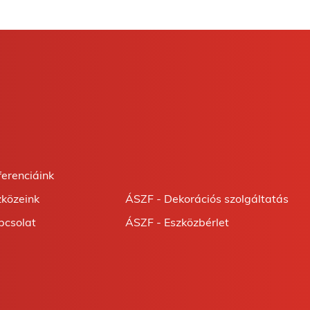
ferenciáink
zközeink
ÁSZF - Dekorációs szolgáltatás
pcsolat
ÁSZF - Eszközbérlet