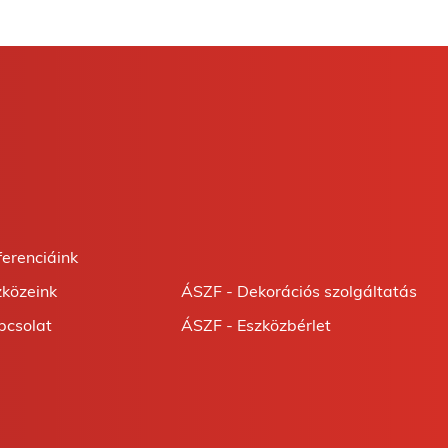
ferenciáink
zközeink
ÁSZF - Dekorációs szolgáltatás
pcsolat
ÁSZF - Eszközbérlet