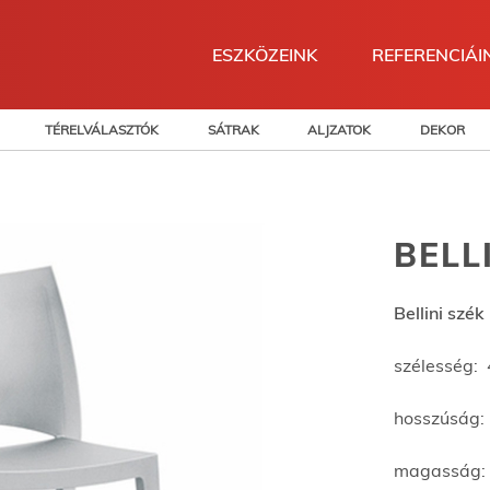
ESZKÖZEINK
REFERENCIÁI
TÉRELVÁLASZTÓK
SÁTRAK
ALJZATOK
DEKOR
BELL
Bellini szék
szélesség:
hosszúság
magasság: