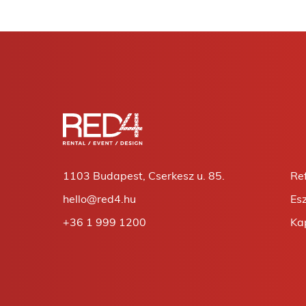
1103 Budapest, Cserkesz u. 85.
Re
hello@red4.hu
Es
+36 1 999 1200
Ka