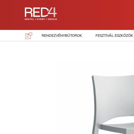
Skip
to
content
RENDEZVÉNYBÚTOROK
FESZTIVÁL ESZKÖZÖK