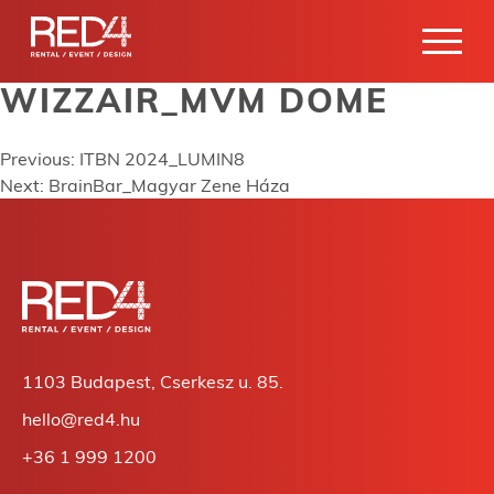
WIZZAIR_MVM DOME
Skip
to
content
Bejegyzés
Previous:
ITBN 2024_LUMIN8
Next:
BrainBar_Magyar Zene Háza
navigáció
1103 Budapest, Cserkesz u. 85.
hello@red4.hu
+36 1 999 1200